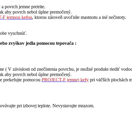
 a povrch jemne pretrite.
 tak aby povrch nebol úplne premočený.
F jemnou kefou
, ktorou zároveň uvoľníte mastnotu a iné nečistoty.
 dobe vyschnúť.
alebo zvyškov jedla pomocou tepovača :
me ( V závislosti od znečistenia povrchu, je možné produkt riediť vodo
 tak aby povrch nebol úplne premočený.
rne prekefujte pomocou
PROJECT-F jemnej kefy
pri väčších plochách 
ávajte pri izbovej teplote. Nevystavujte mrazom.