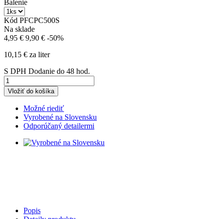
Balenie
Kód
PFCPC500S
Na sklade
4,95 €
9,90 €
-50%
10,15 € za liter
S DPH
Dodanie do 48 hod.
Vložiť do košíka
Možné riediť
Vyrobené na Slovensku
Odporúčaný detailermi
Popis