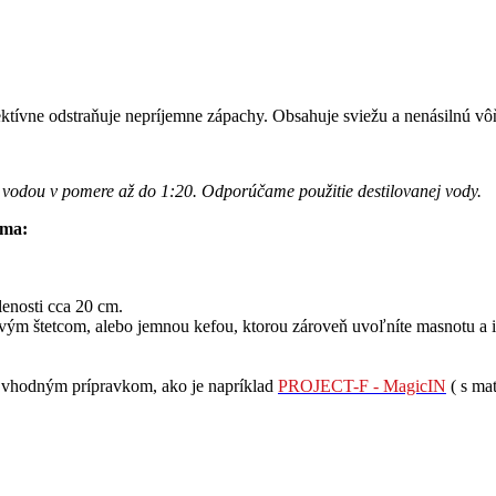
ektívne odstraňuje nepríjemne zápachy. Obsahuje sviežu a nenásilnú v
iť vodou v pomere až do 1:20. Odporúčame použitie destilovanej vody.
uma:
lenosti cca 20 cm.
ovým štetcom, alebo jemnou kefou, ktorou zároveň uvoľníte masnotu a i
ť vhodným prípravkom, ako je napríklad
PROJECT-F - MagicIN
( s ma