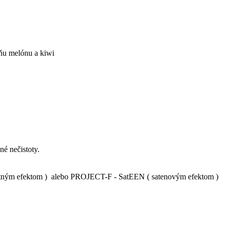
ôňu melónu a kiwi
né nečistoty.
tným efektom ) alebo PROJECT-F - SatEEN ( satenovým efektom )