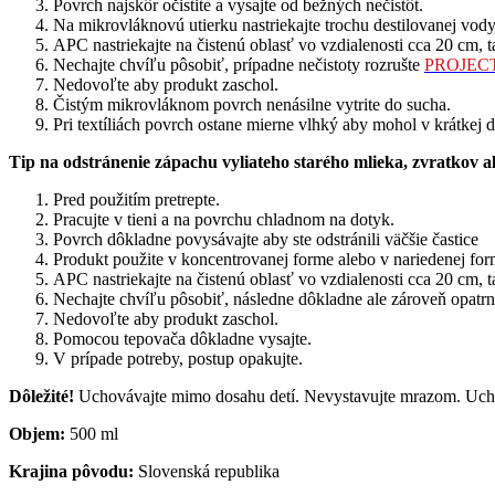
Povrch najskôr očistite a vysajte od bežných nečistôt.
Na mikrovláknovú utierku nastriekajte trochu destilovanej vody
APC nastriekajte na čistenú oblasť vo vzdialenosti cca 20 cm,
Nechajte chvíľu pôsobiť, prípadne nečistoty rozrušte
PROJECT-
Nedovoľte aby produkt zaschol.
Čistým mikrovláknom povrch nenásilne vytrite do sucha.
Pri textíliách povrch ostane mierne vlhký aby mohol v krátkej
Tip na odstránenie zápachu vyliateho starého mlieka, zvratkov 
Pred použitím pretrepte.
Pracujte v tieni a na povrchu chladnom na dotyk.
Povrch dôkladne povysávajte aby ste odstránili väčšie častice
Produkt použite v koncentrovanej forme alebo v nariedenej for
APC nastriekajte na čistenú oblasť vo vzdialenosti cca 20 cm,
Nechajte chvíľu pôsobiť, následne dôkladne ale zároveň opat
Nedovoľte aby produkt zaschol.
Pomocou tepovača dôkladne vysajte.
V prípade potreby, postup opakujte.
Dôležité!
Uchovávajte mimo dosahu detí. Nevystavujte mrazom. Uchov
Objem:
500 ml
Krajina pôvodu:
Slovenská republika