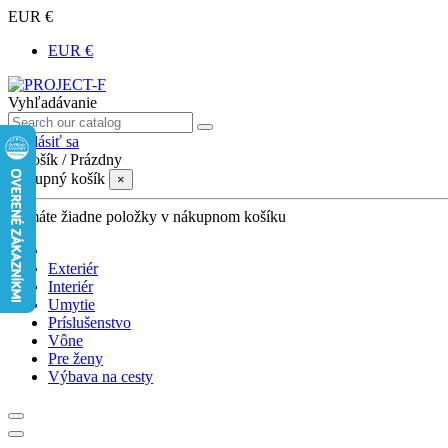
EUR €
EUR €
Vyhľadávanie
Prihlásiť sa
0
Košík
/
Prázdny
Nákupný košík
×
Nemáte žiadne položky v nákupnom košíku
Exteriér
Interiér
Umytie
Príslušenstvo
Vône
Pre ženy
Výbava na cesty