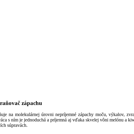
traňovač zápachu
traňuje na molekulárnej úrovni nepríjemné zápachy moču, výkalov, zv
ráca s ním je jednoduchá a príjemná aj vďaka skvelej vôni melónu a kiw
cích súpravách.