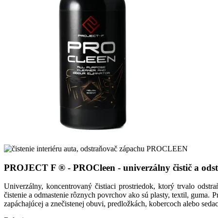
PROJECT F ® - PROCleen - univerzálny čistič a ods
Univerzálny, koncentrovaný čistiaci prostriedok, ktorý trvalo ods
čistenie a odmastenie rôznych povrchov ako sú plasty, textil, guma. P
zapáchajúcej a znečistenej obuvi, predložkách, kobercoch alebo seda