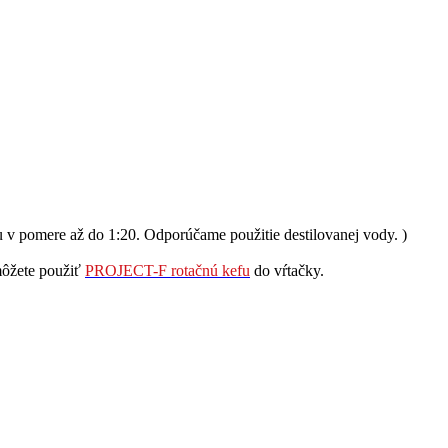
u v pomere až do 1:20. Odporúčame použitie destilovanej vody. )
môžete použiť
PROJECT-F rotačnú kefu
do vŕtačky.