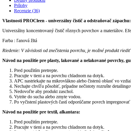
Detaily produktu
Prílohy
Recenzie
(36)
Vlastnosti
PROCleen - univerzálny čistič a odstraňovač zápachu:
Univerzálny koncentrovaný čistič rôznych povrchov a materiálov. Ef
Farba : ľanová žltá
Riedenie: V závislosti od znečistenia povrchu, je možné produkt ried
Návod na použitie pre plasty, lakované a nelakované povrchy, g
Pred použitím pretrepte.
Pracujte v tieni a na povrchu chladnom na dotyk.
APC nastriekajte na mikrovlákno alebo čistenú oblasť vo vzdia
Nechajte chvíľu pôsobiť, prípadne nečistoty rozrušte detailing
Nedovoľte aby produkt zaschol.
Vytrite do sucha alebo zmyte vodou.
Po vyčistení plastových častí odporúčame povrch impregnova
Návod na použitie pre textil, alkantara:
Pred použitím pretrepte.
Pracujte v tieni a na povrchu chladnom na dotyk.