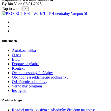
By
Ján V.
on
02-01-2025
Tap to zoom
×
Informácie
Autokozmetika
O nás
Blog
Doprava a platba
Kontakt
Ochrana osobných údajov
Obchodné a reklamačné podmienky
Odstúpenie od zmluvy
Vernostný program
Instagram
Z nášho blogu
Rozdiel medzi kyslým a zásaditým čističom na kolesá