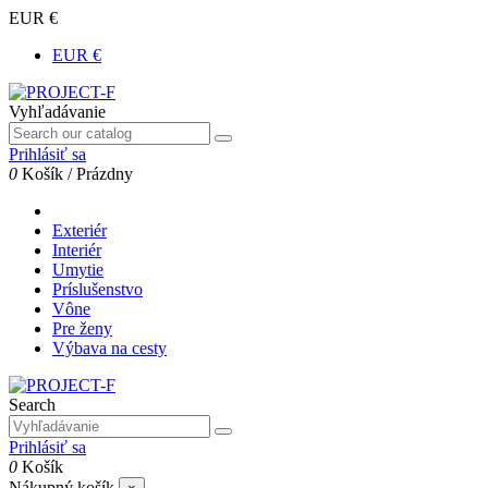
EUR €
EUR €
Vyhľadávanie
Prihlásiť sa
0
Košík
/
Prázdny
Exteriér
Interiér
Umytie
Príslušenstvo
Vône
Pre ženy
Výbava na cesty
Search
Prihlásiť sa
0
Košík
Nákupný košík