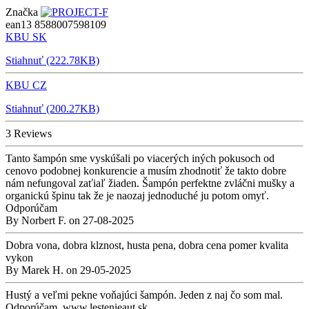
Značka
ean13
8588007598109
KBU SK
Stiahnuť (222.78KB)
KBU CZ
Stiahnuť (200.27KB)
3 Reviews
Tanto šampón sme vyskúšali po viacerých iných pokusoch od
cenovo podobnej konkurencie a musím zhodnotiť že takto dobre
nám nefungoval zaťiaľ žiaden. Šampón perfektne zvláčni mušky a
organickú špinu tak že je naozaj jednoduché ju potom omyť.
Odporúčam
By
Norbert F.
on
27-08-2025
Dobra vona, dobra klznost, husta pena, dobra cena pomer kvalita
vykon
By
Marek H.
on
29-05-2025
Hustý a veľmi pekne voňajúci šampón. Jeden z naj čo som mal.
Odporúčam. www.lestenieaut.sk