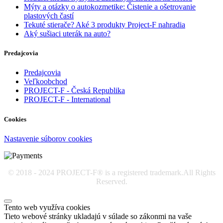
Mýty a otázky o autokozmetike: Čistenie a ošetrovanie
plastových častí
Tekuté stierače? Aké 3 produkty Project-F nahradia
Aký sušiaci uterák na auto?
Predajcovia
Predajcovia
Veľkoobchod
PROJECT-F - Česká Republika
PROJECT-F - International
Cookies
Nastavenie súborov cookies
© 2018 - 2024 PROJECT-F® is a registered trademark.All Rights
Reserved.
Tento web využíva cookies
Tieto webové stránky ukladajú v súlade so zákonmi na vaše