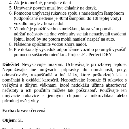
Ak je to možné, pracujte v tieni.
Umývaný povrch musí byť chladný na dotyk.
Pomocou umývacej rukavice spolu s nariedeným šampónom
(Odporúčané riedenie je 40ml šampónu do 10l teplej vody)
vozidlo umyte z hora nadol.
Vhodné je použiť vedro s mriežkou, ktorá vám pomáha
udržať nečistoty na dne vedra aby ste tak nenachytali usadenú
špinu, ktorú by ste potom mohli naniesť naspäť na auto.
Následne opláchnite vodou zhora nadol.
Pre dokonalý výsledok odporúčame vozidlo po umytí vysušiť
pomocou sušiaceho uteráku - Project-F - Perfect DRY
Dôležité!
Nevystavujte mrazom. Uchovávajte pri izbovej teplote.
Nepoužívajte iné umývacie prípravky do domácnosti, peny,
odmasťovače, rozpúšťadlá a iné látky, ktoré poškodzujú lak a
pomáhajú k oxidácií karosérií. Nepoužívajte špongie či rukavice s
veľkými a dlhými vláknami, ktoré nedokážu účinne absorbovať
nečistoty a ich použitím môžete lak poškriabať. Používajte len
umývacie rukavice s jemnými chlpami z mikrovlákna alebo
prírodnej ovčej vlny.
Farba:
krvavo-červená
Objem
: 5L