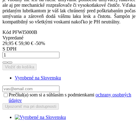
ale aj pre mechanické rozprašovače či vysokotlakové čističe. Vďaka
pridaným lubrikantom je váš lak chránený pred poškriabaním počas
umývania a zároveň dodá vášmu laku lesk a čistotu. Šampón je
kompatibilný so všetkými voskami nakoľko je PH neutrálny.
Kód
PFWI5000B
Vypredané
29,95 €
59,90 €
-50%
S DPH
Vložiť do košíka
Vyrobené na Slovensku
Prečítal(a) som si a súhlasím s podmienkami
ochrany osobných
údajov