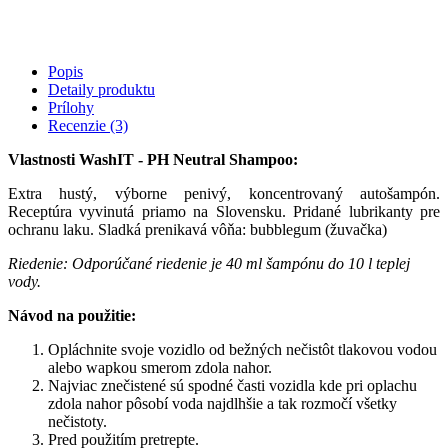
Popis
Detaily produktu
Prílohy
Recenzie
(3)
Vlastnosti WashIT - PH Neutral Shampoo:
Extra hustý, výborne penivý, koncentrovaný autošampón.
Receptúra vyvinutá priamo na Slovensku. Pridané lubrikanty pre
ochranu laku. Sladká prenikavá vôňa: bubblegum (žuvačka)
Riedenie: Odporúčané riedenie je 40 ml šampónu do 10 l teplej
vody.
Návod na použitie:
Opláchnite svoje vozidlo od bežných nečistôt tlakovou vodou
alebo wapkou smerom zdola nahor.
Najviac znečistené sú spodné časti vozidla kde pri oplachu
zdola nahor pôsobí voda najdlhšie a tak rozmočí všetky
nečistoty.
Pred použitím pretrepte.