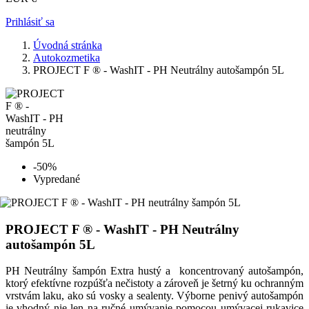
Prihlásiť sa
Úvodná stránka
Autokozmetika
PROJECT F ® - WashIT - PH Neutrálny autošampón 5L
-50%
Vypredané
PROJECT F ® - WashIT - PH Neutrálny
autošampón 5L
PH Neutrálny šampón Extra hustý a koncentrovaný autošampón,
ktorý efektívne rozpúšťa nečistoty a zároveň je šetrný ku ochranným
vrstvám laku, ako sú vosky a sealenty. Výborne penivý autošampón
je vhodný nie len na ručné umývanie pomocou umývacej rukavice