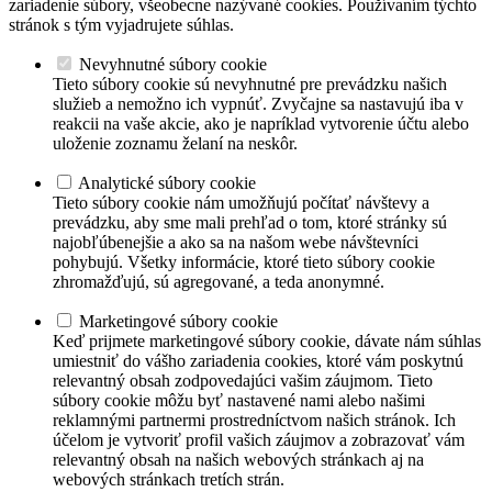
zariadenie súbory, všeobecne nazývané cookies. Používaním týchto
stránok s tým vyjadrujete súhlas.
Nevyhnutné súbory cookie
Tieto súbory cookie sú nevyhnutné pre prevádzku našich
služieb a nemožno ich vypnúť. Zvyčajne sa nastavujú iba v
reakcii na vaše akcie, ako je napríklad vytvorenie účtu alebo
uloženie zoznamu želaní na neskôr.
Analytické súbory cookie
Tieto súbory cookie nám umožňujú počítať návštevy a
prevádzku, aby sme mali prehľad o tom, ktoré stránky sú
najobľúbenejšie a ako sa na našom webe návštevníci
pohybujú. Všetky informácie, ktoré tieto súbory cookie
zhromažďujú, sú agregované, a teda anonymné.
Marketingové súbory cookie
Keď prijmete marketingové súbory cookie, dávate nám súhlas
umiestniť do vášho zariadenia cookies, ktoré vám poskytnú
relevantný obsah zodpovedajúci vašim záujmom. Tieto
súbory cookie môžu byť nastavené nami alebo našimi
reklamnými partnermi prostredníctvom našich stránok. Ich
účelom je vytvoriť profil vašich záujmov a zobrazovať vám
relevantný obsah na našich webových stránkach aj na
webových stránkach tretích strán.