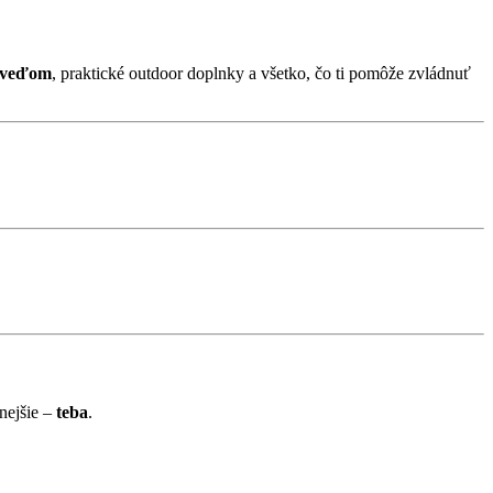
edveďom
, praktické outdoor doplnky a všetko, čo ti pomôže zvládnuť
nejšie –
teba
.