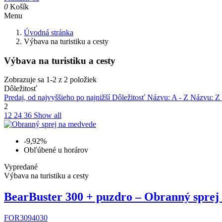
0
Košík
Menu
Úvodná stránka
Výbava na turistiku a cesty
Výbava na turistiku a cesty
Zobrazuje sa 1-2 z 2 položiek
Dôležitosť
Predaj, od najvyššieho po najnižší
Dôležitosť
Názvu: A - Z
Názvu: Z
2
12
24
36
Show all
-9,92%
Obľúbené u horárov
Vypredané
Výbava na turistiku a cesty
BearBuster 300 + puzdro – Obranný sprej
FOR3094030