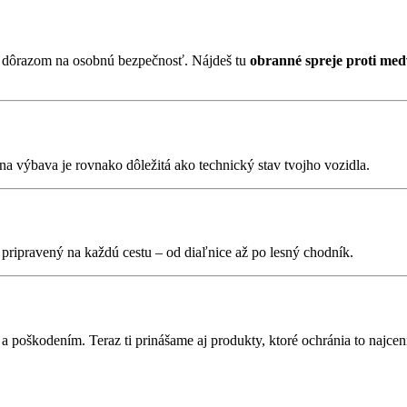
 s dôrazom na osobnú bezpečnosť. Nájdeš tu
obranné spreje proti m
vna výbava je rovnako dôležitá ako technický stav tvojho vozidla.
i pripravený na každú cestu – od diaľnice až po lesný chodník.
a poškodením. Teraz ti prinášame aj produkty, ktoré ochránia to najcen