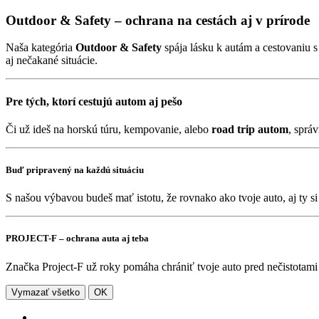
Outdoor & Safety – ochrana na cestách aj v prírode
Naša kategória
Outdoor & Safety
spája lásku k autám a cestovaniu
aj nečakané situácie.
Pre tých, ktorí cestujú autom aj pešo
Či už ideš na horskú túru, kempovanie, alebo
road trip autom
, sprá
Buď pripravený na každú situáciu
S našou výbavou budeš mať istotu, že rovnako ako tvoje auto, aj ty s
PROJECT-F – ochrana auta aj teba
Značka Project-F už roky pomáha chrániť tvoje auto pred nečistotami 
Vymazať všetko
OK