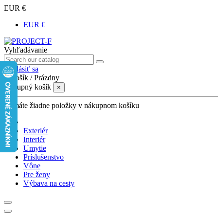
EUR €
EUR €
Vyhľadávanie
Prihlásiť sa
0
Košík
/
Prázdny
Nákupný košík
×
Nemáte žiadne položky v nákupnom košíku
Exteriér
Interiér
Umytie
Príslušenstvo
Vône
Pre ženy
Výbava na cesty