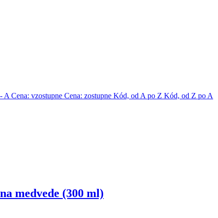
 - A
Cena: vzostupne
Cena: zostupne
Kód, od A po Z
Kód, od Z po A
 na medvede (300 ml)