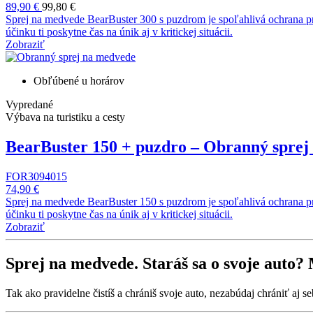
89,90 €
99,80 €
Sprej na medvede BearBuster 300 s puzdrom je spoľahlivá ochrana pr
účinku ti poskytne čas na únik aj v kritickej situácii.
Zobraziť
Obľúbené u horárov
Vypredané
Výbava na turistiku a cesty
BearBuster 150 + puzdro – Obranný sprej
FOR3094015
74,90 €
Sprej na medvede BearBuster 150 s puzdrom je spoľahlivá ochrana pr
účinku ti poskytne čas na únik aj v kritickej situácii.
Zobraziť
Sprej na medvede. Staráš sa o svoje auto? 
Tak ako pravidelne čistíš a chrániš svoje auto, nezabúdaj chrániť aj s