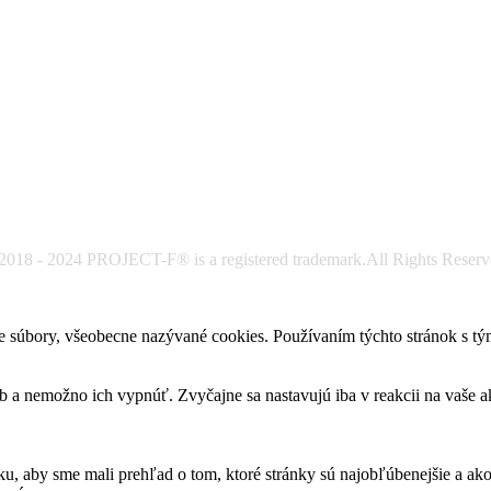
2018 - 2024 PROJECT-F® is a registered trademark.All Rights Reserv
e súbory, všeobecne nazývané cookies. Používaním týchto stránok s tým
b a nemožno ich vypnúť. Zvyčajne sa nastavujú iba v reakcii na vaše ak
u, aby sme mali prehľad o tom, ktoré stránky sú najobľúbenejšie a ak