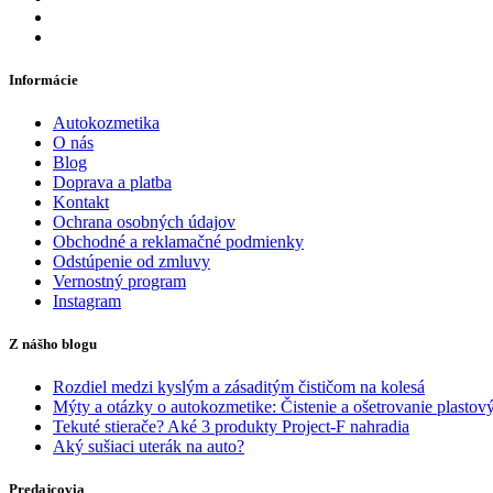
Informácie
Autokozmetika
O nás
Blog
Doprava a platba
Kontakt
Ochrana osobných údajov
Obchodné a reklamačné podmienky
Odstúpenie od zmluvy
Vernostný program
Instagram
Z nášho blogu
Rozdiel medzi kyslým a zásaditým čističom na kolesá
Mýty a otázky o autokozmetike: Čistenie a ošetrovanie plastový
Tekuté stierače? Aké 3 produkty Project-F nahradia
Aký sušiaci uterák na auto?
Predajcovia