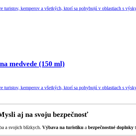
e turistov, kemperov a všetkých, ktorí sa pohybujú v oblastiach s v
 na medvede (150 ml)
e turistov, kemperov a všetkých, ktorí sa pohybujú v oblastiach s v
Mysli aj na svoju bezpečnosť
eba a svojich blízkych.
Výbava na turistiku
a
bezpečnostné doplnky
t