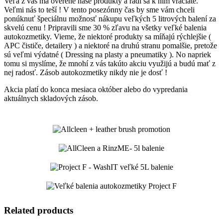
Veľa z vás má overené naše produkty a radí sa k ním vraciate.
Veľmi nás to teší ! V tento posezónny čas by sme vám chceli
ponúknuť špeciálnu možnosť nákupu veľkých 5 litrových balení za
skvelú cenu ! Pripravili sme 30 % zľavu na všetky veľké balenia
autokozmetiky. Vieme, že niektoré produkty sa míňajú rýchlejšie (
APC čističe, detailery ) a niektoré na druhú stranu pomalšie, pretože
sú veľmi výdatné ( Dressing na plasty a pneumatiky ). No napriek
tomu si myslíme, že mnohí z vás takúto akciu využijú a budú mať z
nej radosť. Zásob autokozmetiky nikdy nie je dosť !
Akcia platí do konca mesiaca október alebo do vypredania
aktuálnych skladových zásob.
Related products