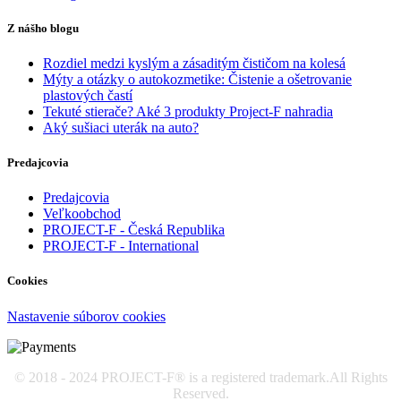
Z nášho blogu
Rozdiel medzi kyslým a zásaditým čističom na kolesá
Mýty a otázky o autokozmetike: Čistenie a ošetrovanie
plastových častí
Tekuté stierače? Aké 3 produkty Project-F nahradia
Aký sušiaci uterák na auto?
Predajcovia
Predajcovia
Veľkoobchod
PROJECT-F - Česká Republika
PROJECT-F - International
Cookies
Nastavenie súborov cookies
© 2018 - 2024 PROJECT-F® is a registered trademark.All Rights
Reserved.