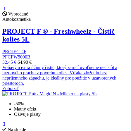
Vypredané
Autokozmetika
PROJECT F ® - Freshwheelz - Čistič
kolies 5L
PROJECT-F
PFCFW5000B
32,45 €
64,90 €
Voňavý a extra účinný čistič, ktorý zaručí uvoľnenie nečistôt a
brzdového prachu z povrchu kolies. Vďaka zloženiu bez
nepríjemného zápachu, je ideálny pre použitie v uzatvorených
priestoroch.
Zobraziť
-50%
Matný efekt
Oživuje plasty
Na sklade