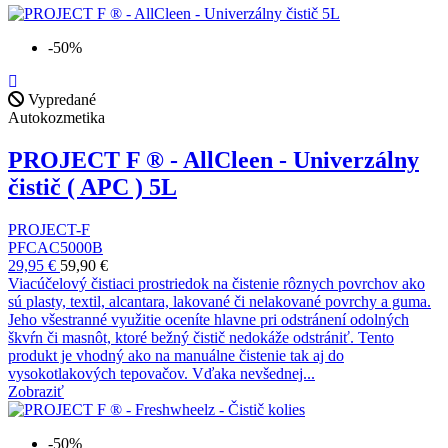
-50%
Vypredané
Autokozmetika
PROJECT F ® - AllCleen - Univerzálny
čistič ( APC ) 5L
PROJECT-F
PFCAC5000B
29,95 €
59,90 €
Viacúčelový čistiaci prostriedok na čistenie rôznych povrchov ako
sú plasty, textil, alcantara, lakované či nelakované povrchy a guma.
Jeho všestranné využitie oceníte hlavne pri odstránení odolných
škvŕn či masnôt, ktoré bežný čistič nedokáže odstrániť. Tento
produkt je vhodný ako na manuálne čistenie tak aj do
vysokotlakových tepovačov. Vďaka nevšednej...
Zobraziť
-50%