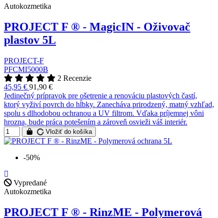
Autokozmetika
PROJECT F ® - MagicIN - Oživovač
plastov 5L
PROJECT-F
PFCMI5000B
2 Recenzie
45,95 €
91,90 €
Jedinečný prípravok pre ošetrenie a renováciu plastových častí,
ktorý vyživí povrch do hĺbky. Zanecháva prirodzený, matný vzhľad,
spolu s dlhodobou ochranou a UV filtrom. Vďaka príjemnej vôni
hrozna, bude práca potešením a zároveň osvieži váš interiér.
Vložiť do košíka
-50%
Vypredané
Autokozmetika
PROJECT F ® - RinzME - Polymerová