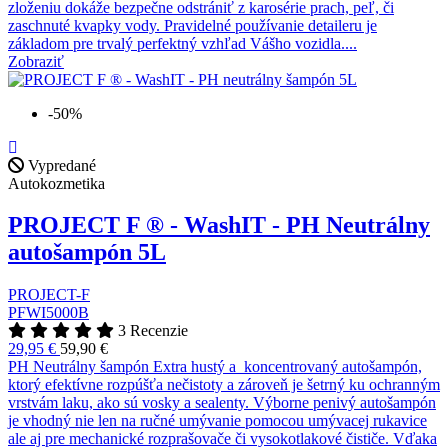
zloženiu dokáže bezpečne odstrániť z karosérie prach, peľ, či
zaschnuté kvapky vody. Pravidelné používanie detaileru je
základom pre trvalý perfektný vzhľad Vášho vozidla....
Zobraziť
-50%
Vypredané
Autokozmetika
PROJECT F ® - WashIT - PH Neutrálny
autošampón 5L
PROJECT-F
PFWI5000B
3 Recenzie
29,95 €
59,90 €
PH Neutrálny šampón Extra hustý a koncentrovaný autošampón,
ktorý efektívne rozpúšťa nečistoty a zároveň je šetrný ku ochranným
vrstvám laku, ako sú vosky a sealenty. Výborne penivý autošampón
je vhodný nie len na ručné umývanie pomocou umývacej rukavice
ale aj pre mechanické rozprašovače či vysokotlakové čističe. Vďaka