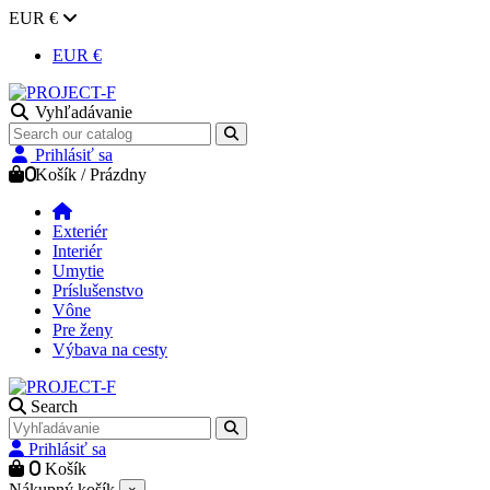
EUR €
EUR €
Vyhľadávanie
Prihlásiť sa
0
Košík
/
Prázdny
Exteriér
Interiér
Umytie
Príslušenstvo
Vône
Pre ženy
Výbava na cesty
Search
Prihlásiť sa
0
Košík
Nákupný košík