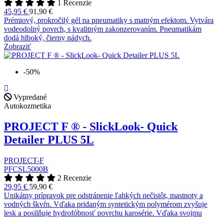
1 Recenzie
45,95 €
91,90 €
Prémiový, prokročilý gél na pneumatiky s matným efektom. Vytvára
vodeodolný povrch, s kvalitným zakonzerovaním. Pneumatikám
dodá hlboký, čierny nádych.
Zobraziť
-50%
Vypredané
Autokozmetika
PROJECT F ® - SlickLook- Quick
Detailer PLUS 5L
PROJECT-F
PFCSL5000B
2 Recenzie
29,95 €
59,90 €
Unikátny prípravok pre odstránenie ľahkých nečistôt, mastnoty a
vodných škvŕn. Vďaka pridaným syntetickým polymérom zvyšuje
lesk a posilňuje hydrofóbnosť povrchu karosérie. Vďaka svojmu