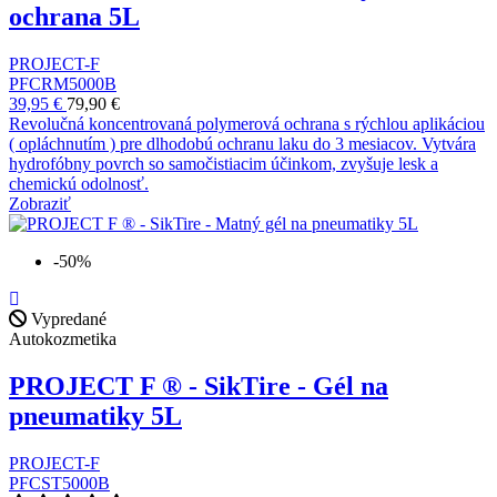
ochrana 5L
PROJECT-F
PFCRM5000B
39,95 €
79,90 €
Revolučná koncentrovaná polymerová ochrana s rýchlou aplikáciou
( opláchnutím ) pre dlhodobú ochranu laku do 3 mesiacov. Vytvára
hydrofóbny povrch so samočistiacim účinkom, zvyšuje lesk a
chemickú odolnosť.
Zobraziť
-50%
Vypredané
Autokozmetika
PROJECT F ® - SikTire - Gél na
pneumatiky 5L
PROJECT-F
PFCST5000B